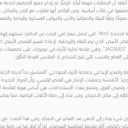
عتقد أن الجماليات مهمة أيضًا. تاريخيًا، تم إبداع جميع التصاميم لخدمة
يتم تصنيفها في فئات أساسية. ومن الواضح أنها تتفاوت مع الزمن والمكان
مومًا وفقًا للبيئة والجغرافيا والدين والجوانب العسكرية والرياضة والمنفع
ان العلامة التجارية السعودية الجديدة "Kml"، التي تحمل شعار (في البحث عن الحاضر)، تس
طن الأبيض، الذي يرمز للنقاء والروحانية، لإعادة تفسير القميص الأبيض 
العربي. من ناحية أخرى، تركز "JACQUES"، وهي علامة تجارية للأزياء في نيويورك، على 
ى القطع والنسب. التي تتيح للشخص لا الملابس الفرصة للتألق.
المدير الإبداعي وعارضة الأزياء النموذجي "المتناسق جداً لدرجة الازعا
لوجيا  الأقمشة وعمليات الإنتاج هي العنصر الرئيسي، وأن المواد الجديدة 
، وتمتص العرق، وتتمتع بتعدد الاستخدامات، هي أساس هوية العلامة التج
ئرة إلى مكان الاجتماع، ومن غداء إلى صالة الألعاب الرياضية، مما يع
 أول شيء يتبادر إلى الذهن عند التفكير في الابتكار، وفي هذا الصدد، فإ
كس غوشكو-دانكوف أكثر ملاءمة لمناقشة الموضوع. اما أنا انظر لها من زاوية مخ