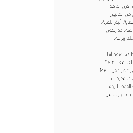
القرن الواحد 
ن الجانبين 
ة، أنيق للغاية، 
ث عنه. قد يكون 
ك ببراعة.
ك، أعتقد أننا 
بحاجة إلى الابتكار، على سبيل المثال، البلوزات الشيفون غير المكشوفة على الكتف في أحدث عرض لعلامة Saint 
Laurent التجارية، أين سترتديها؟ ربما سيلهم ذلك الابتكار في المناسبات، ليس كل شخص هو فنان يحضر حفل Met 
، فالمفردات 
اه أو جمالية، بدلة القوة، الثروة 
يدة، وربما من 