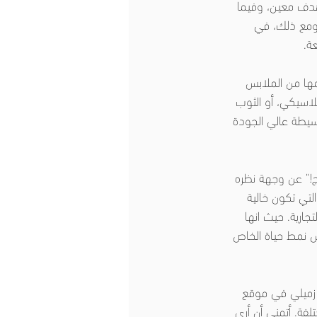
 هدف معين، وفيما 
، ومع ذلك، في 
ة.
تلهم إلهامها من الملابس 
كلاسيكي، أو الثوب 
تصميمات بسيطة عالي الجودة 
ج!" عن وجهة نظره 
التي تكون خالية 
ارية. حيث انها 
كس نمط حياة الخاص 
ن زميلي في موقع 
تلفة. أتمنى أن أرى 