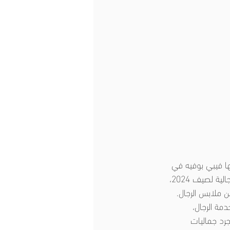
ها فيبي بوفيه في 
مسلسل الأصدقاء "Friends". كان أول ما خطر ببالي عندما شاهدت مجموعة Saint Laurent الرجالية لصيف 2024، 
ة من ملابس الرجال. 
مة الرجال، 
رد جماليات 