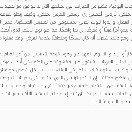
جات اليومية، فكثير من الخيارات التي نمتلكها الآن لا تتوافق مع تعقيدات 
ملكي الأردني، أعجبني زي الرسمي للحرس الملكي، وكيف ربطوا غترهم م
ال، وارتدوا الثوب العربي المستوحى من الملابس العسكرية، جميل للغاي
بدو أمرًا غريبًا أو مُفرَضًا، بل بدا واضحًا. هذا هو نوع الابتكار الذي أبح
كار، ومع ذلك، شعرت أنه كان بسيطًا ومنطقيًا لخدمة الغرض. وقد فعلوا ذل
تكار أو الإبداع، لا يهم، المهم هو وجود فرصة للتحسين. من أجل القيام بذل
ابتكار إلى منظور مختلف. إن الابتكار الرئيسي الذي نحتاجه  في مفردات الموضة
المحدودة تقيّد العقل. دعونا نتوقف عن استخدام كلمة جوهر "Core" في كل اتج
ي كلمات مملة الآن؛ يمكن أن تنتج إبداع عالم الموضة بالتأكيد مفردات جد
مظهر الجديدة" للرجال.