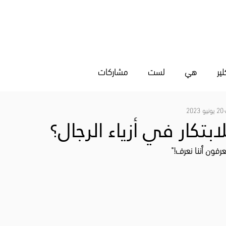
رسوم
التصميم الداخلي
من نحن
للتواصل
ير
هي
لست
مشاركات
20 يونيو 2023
ابتكار في أزياء الرجال؟
عرفون أننا نعرف!"