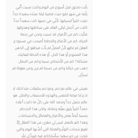
رأيت صديق قبل أسبوع من اليوم وكنت نسيت أنّني 
رأيته في شهر مايو حيث قضينا ليلة عشاء سعيدة جداً. 
حزنت كثيراً لنسيانها، لأنّي في حينها كنت سعيداً جداً، 
كانت من أجمل ليالي العام على بساطتها وهدوئها. 
فكّرت كم من الأفراح قد نسيت ونحن في زحمة 
الحياة، كم من الأفكار والخطط أصبحت في مستودع 
العقل لم تظهر لأنّ المملّ لم يأت فيطفو إلى الذهن 
هذا المشروع أو هذا الحل، أو هذه الخطة لتفكيك 
مشكلة؟ كم من الأشخاص نسينا وكم من الجمال 
ذهب من خيالنا وكم من حسنة لم ترى ومن مقولة لم 
تسجّل.
نعيش في عالم مزدحم، ومزدحم بطبقات متداخلة، لا 
تدع لنا فرصة للتنفس والهدوء للاستيعاب والملل. هو 
عالم جميل جداً ونحمد الله على كلّ ما ذكرت أعلاه 
حمداً كثيراً يليق بعزّته وجلاله. ولكن هذا الازدحام 
ينسينا أيضاً بعض والأفراح والفضائل والابتسامات، 
وهذا كفر بالنعم. ليس لي مغزى من هذا المقال إلاّ 
تفريغ شحنات التوتّر والعجلة التي أمرّ بها اليوم والتي 
نتجت عن خبر سعيد سأشارككم فيه قريباً إن تمّ، 