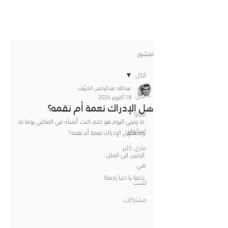
منشور
الكل
عبدالله عبدالرحمن الخريّف
الكل
18 أكتوبر 2024
هل الإدراك نعمة أم نقمه؟
بيورو
ما وترني اليوم هو حلم كنت أتمناه في الماضي يوما ما 
إسكواير
وتحققهل الإدراك نعمة أم نقمه؟
ماري كلير
الحنين الى الملل.
هي
زحمة يا دنيا زحمة!
لست
مشاركات