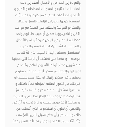
والعودة إلى المدارس والأعمال، أضف إلى ذلك 
المناسبات العائلية و المفاجآت المتداخلة والأفراح و 
الأتراح و المنغّصات الصغيرة مع كثرتها و المسليّات 
السعيدة بفرحها. ومن ثم التزاماتنا بالعمل والعائلة 
والمشاريع المؤجّلة والحفاظ على الصحة مع مواعيد 
الأكل والنادي ورؤية صديق أو قريب جاء ليوم واحد 
فقط لإنجاز عمل في الرياض ونريد أن نراه، والأعمال 
والمواعيد الطبيّة المؤجلة والمتابعة، والمشروع 
المستعجل ومجلس الإدارة المهم الذي تمّ تقديم 
موعده ... و هكذا حتى تكتشف أنّ الرحلة التي حجزتها 
منذ شهرين قد آن أوانها الأسبوع القادم، وأنت لم 
تجهز لها، وإلغائها غير ممكن أو مبلغها غير مسترجع 
ومشروع كان مفترض إنهائه أو مقال يجب تسليمه أو 
غير ذلك من الأمور الحياتية المؤجلة فجأة باغتتك و 
أنت عنها منشغل... عندئذ تنظر وتكتشف كيف مرّ 
هذا الوقت ولم تجد ساعه لإنجاز هذا الشيء البسيط، 
أو مكالمة لأخذ موعد طبيب أو زيارة قريب أو أيّ كان. 
والأدهى أن تحاول أن تستذكر ما الذي أشغلك عن 
ذلك، ولا تستطيع أن تذكر! نسيان الشيء المؤسف 
جيّد، أمّا نسيان الافراح والجميل هو الأمر المحزن فعلاً.