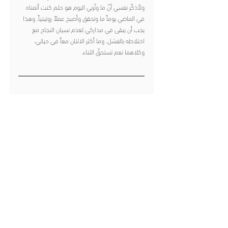
ولأذكّر نفسي أنّ ما وتّرني اليوم هو حلم كنت أتمناه 
في الماضي يوماً ما وتحقق وأصبح عملاً روتينياً. وهذا 
يجب أن يبقى في مداركي لعدم نسيان النجاح مع 
اختلاطه بالفشل. وما أكثر الاثنان معاً في حياتي، 
وكلاهما نعم تستحقّ الثناء. 