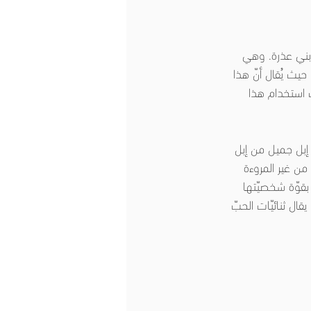
 بني عذرة. وهي 
يث يُقال أنّ هذا 
ب استخدام هذا 
 إبل جميل من إبل 
ّه من غير المروءة 
بقوّة شخصيّتها 
ال ثنائيّات الحبّ 