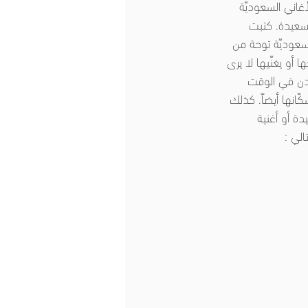
أغاني السعوديّة 
لسعيدة. كتبت 
لسعوديّة توحة من 
 أو يغنّيها لا يرى 
مدن في الوقت 
انها أيضاً. كذلك 
ة أو أغنية 
الي :