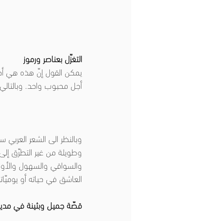
التغزّل بعناصر ورموز
يمكن القول إنّ هذه هي أحد
أجل محبوب واحد. وبالتالي
وبالنظر الى الشعر العربي س
وطويلة من غير التطرّق إلى
والسواقي والسهول والأودي
العاشق في حياته أو يوميّا
قصّة جميل وبثينة في مدينة