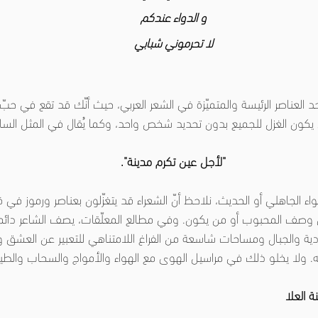
و الدواء عندكم
لا تحرموني شبابي
 العناصر الرئيسة والمتميّزة في الشعر العربي، حيث أنّك قد تقع في حب
 يكون الغزل للجميع بدون تحديد شخص واحد، وكما يُقال في المثل السائ
"لأجل عين تكرم مدينة".
واء الجاهلي أو الحديث، نلاحظ أنّ الشعراء قد يتغزّلون بعناصر ورموز في 
 وصف المحبوب أو من يكون. وفي مطالع المعلّقات، يصف الشاعر دائماً 
ة والجبال ومساحات شاسعة من الفراغ اللامتناهي للتعبير عن العشق وال
ته. ولا يخلو ذلك في مراسيل الهوى مع الهواء والأمواج والسحاب والطيو
 العلا