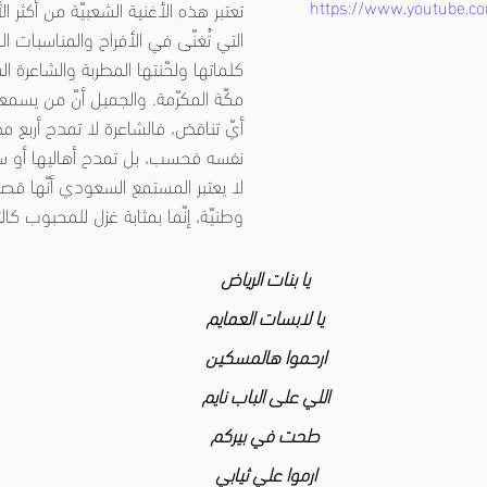
https://www.youtube.c
تعتبر هذه الأغنية الشعبيّة من أكثر ال
التي تُغنّى في الأفراح والمناسبات ا
كلماتها ولحّنتها المطربة والشاعرة ا
مكّة المكرّمة. والجميل أنّ من يسمعها
أيّ تناقض، فالشاعرة لا تمدح أربع 
نفسه فحسب، بل تمدح أهاليها أو سكّ
لا يعتبر المستمع السعودي أنّها قصيد
وطنيّة، إنّما بمثابة غزل للمحبوب كالت
يا بنات الرياض
يا لابسات العمايم
ارحموا هالمسكين
اللي على الباب نايم
طحت في بيركم
ارموا علي ثيابي