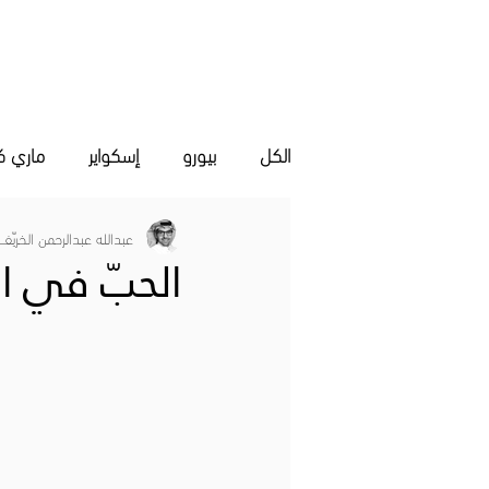
مقالات
المعارض الفنية
ال
الكل
بيورو
إسكواير
ماري كل
عبدالله عبدالرحمن الخريّف
الحبّ في ا