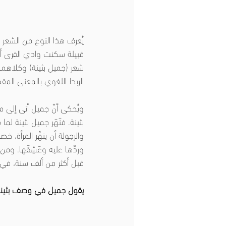
يُعرف هذا النوع من الشعر 
قبيلة سكنت وادي القرى أو 
شعر (جميل بثينة) وكلاهما 
الربط اللغوي بالمعنى المق
ويُحكى أنّ جميل أتى إلى مر
بثينة. فنَهَر جميل بثينة لما ف
والرجولة أن ينهُر المرأة، 
وردّها عليه وعَشِقَها. ومن
قبل أكثر من ألف سنة، في زم
يقول جميل في وصف بثينة