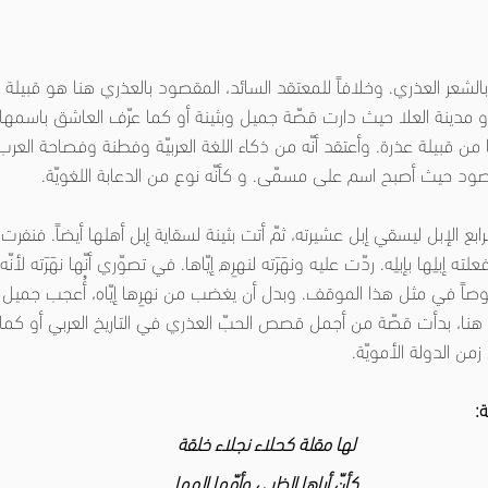
بالشعر العذري. وخلافاً للمعتقد السائد، المقصود بالعذري هنا هو قبيلة
مدينة العلا حيث دارت قصّة جميل وبثينة أو كما عرّف العاشق باسمها ح
من قبيلة عذرة. وأعتقد أنّه من ذكاء اللغة العربيّة وفطنة وفصاحة العر
صود حيث أصبح اسم على مسمّى. و كأنّه نوع من الدعابة اللغويّة.
ابع الإبل ليسقي إبل عشيرته، ثمّ أتت بثينة لسقاية إبل أهلها أيضاً. فنفرت
علته إبلِها بإبلِه. ردّت عليه ونهَرَته لنهرِه إيّاها. في تصوّري أنّها نهَرَته لأن
خصوصاً في مثل هذا الموقف. وبدل أن يغضب من نهرِها إيّاه، أُعجب جميل 
 هنا، بدأت قصّة من أجمل قصص الحبّ العذري في التاريخ العربي أو كما يق
ن الدولة الأمويّة.
:
لها مقلة كحلاء نجلاء خلقة
كأنّ أباها الظبي وأمّها المها