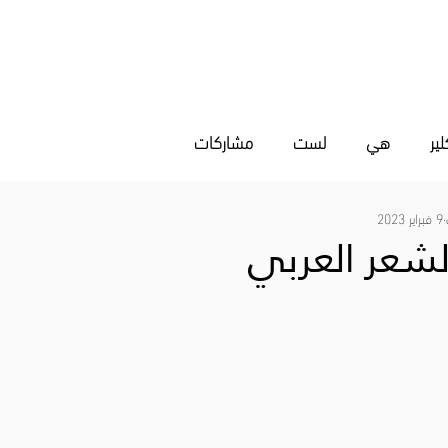
رسوم
التصميم الداخلي
من نحن
للتواصل
ير
هي
لست
مشاركات
9 فبراير 2023
لشعر العربي